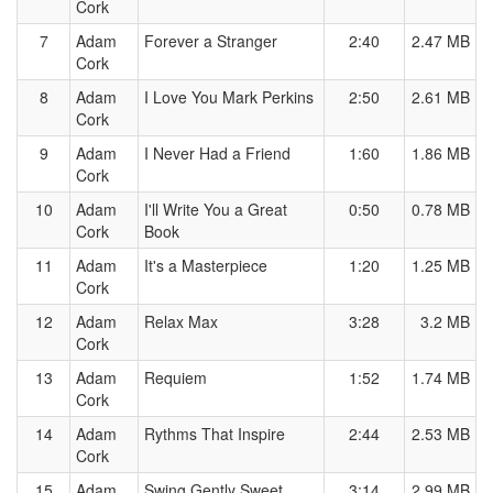
Cork
7
Adam
Forever a Stranger
2:40
2.47 MB
Cork
8
Adam
I Love You Mark Perkins
2:50
2.61 MB
Cork
9
Adam
I Never Had a Friend
1:60
1.86 MB
Cork
10
Adam
I'll Write You a Great
0:50
0.78 MB
Cork
Book
11
Adam
It's a Masterpiece
1:20
1.25 MB
Cork
12
Adam
Relax Max
3:28
3.2 MB
Cork
13
Adam
Requiem
1:52
1.74 MB
Cork
14
Adam
Rythms That Inspire
2:44
2.53 MB
Cork
15
Adam
Swing Gently Sweet
3:14
2.99 MB