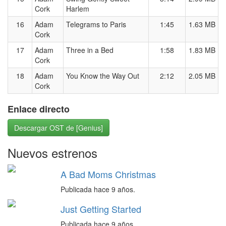
Cork
Harlem
16
Adam
Telegrams to Paris
1:45
1.63 MB
Cork
17
Adam
Three in a Bed
1:58
1.83 MB
Cork
18
Adam
You Know the Way Out
2:12
2.05 MB
Cork
Enlace directo
Descargar OST de [Genius]
Nuevos estrenos
A Bad Moms Christmas
Publicada hace 9 años.
Just Getting Started
Publicada hace 9 años.