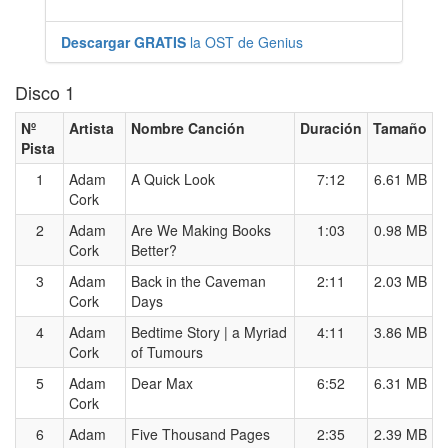
Descargar GRATIS
la OST de Genius
Disco 1
Nº
Artista
Nombre Canción
Duración
Tamaño
Pista
1
Adam
A Quick Look
7:12
6.61 MB
Cork
2
Adam
Are We Making Books
1:03
0.98 MB
Cork
Better?
3
Adam
Back in the Caveman
2:11
2.03 MB
Cork
Days
4
Adam
Bedtime Story | a Myriad
4:11
3.86 MB
Cork
of Tumours
5
Adam
Dear Max
6:52
6.31 MB
Cork
6
Adam
Five Thousand Pages
2:35
2.39 MB