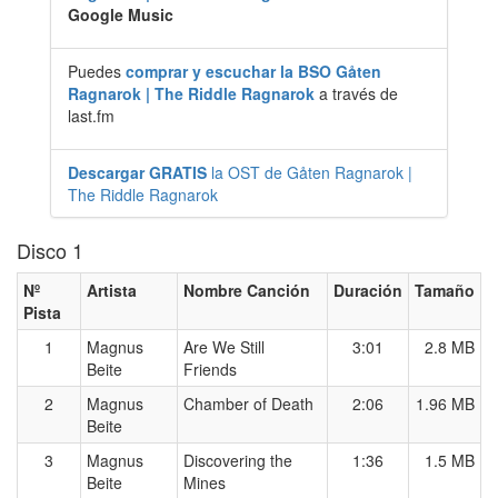
Google Music
Puedes
comprar y escuchar la BSO Gåten
Ragnarok | The Riddle Ragnarok
a través de
last.fm
Descargar GRATIS
la OST de Gåten Ragnarok |
The Riddle Ragnarok
Disco 1
Nº
Artista
Nombre Canción
Duración
Tamaño
Pista
1
Magnus
Are We Still
3:01
2.8 MB
Beite
Friends
2
Magnus
Chamber of Death
2:06
1.96 MB
Beite
3
Magnus
Discovering the
1:36
1.5 MB
Beite
Mines