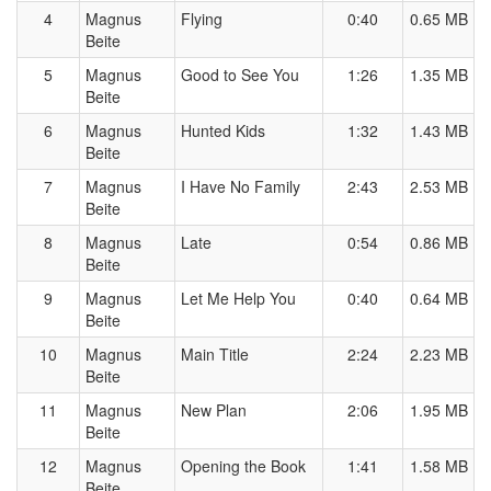
4
Magnus
Flying
0:40
0.65 MB
Beite
5
Magnus
Good to See You
1:26
1.35 MB
Beite
6
Magnus
Hunted Kids
1:32
1.43 MB
Beite
7
Magnus
I Have No Family
2:43
2.53 MB
Beite
8
Magnus
Late
0:54
0.86 MB
Beite
9
Magnus
Let Me Help You
0:40
0.64 MB
Beite
10
Magnus
Main Title
2:24
2.23 MB
Beite
11
Magnus
New Plan
2:06
1.95 MB
Beite
12
Magnus
Opening the Book
1:41
1.58 MB
Beite