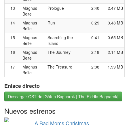
13
Magnus
Prologue
2:40
2.47 MB
Beite
14
Magnus
Run
0:29
0.48 MB
Beite
15
Magnus
Searching the
0:41
0.65 MB
Beite
Island
16
Magnus
The Journey
2:18
2.14 MB
Beite
17
Magnus
The Treasure
2:08
1.99 MB
Beite
Enlace directo
Descargar OST de [Gåten Ragnarok | The Riddle Ragnarok]
Nuevos estrenos
A Bad Moms Christmas