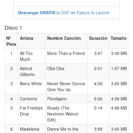
Descargar GRATIS
la OST de Failure to Launch
Disco 1
Nº
Artista
Nombre Canción
Duración
Tamaño
Pista
1
All Too
More Than a Friend
3:47
3.49 MB
Much
2
Astrud
Oba Oba
2:01
1.87 MB
Gilberto
3
Barry White
Never Never Gonna
4:09
3.82 MB
Give You Up
4
Cantoma
Pandajero
5:26
4.99 MB
5
Fat Freddys
Roady (The
5:19
4.89 MB
Drop
Nextmen Walnut
Edit)
6
Madeleine
Dance Me to the
3:58
3.65 MB