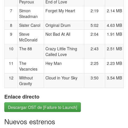
Peyroux
End of Love
7
Simon
Forget My Heart
2:19
2.14 MB
Steadman
8
Sister Carol
Original Drum
5:02
4.63 MB
9
Steve
Not Bad At All
2:04
1.91 MB
McDonald
10
The 88
Crazy Little Thing
2:43
2.51 MB
Called Love
11
The
Hey Man
2:25
2.23 MB
Vacancies
12
Without
Cloud in Your Sky
3:50
3.54 MB
Gravity
Enlace directo
Descargar OST de [Failure to Launch]
Nuevos estrenos