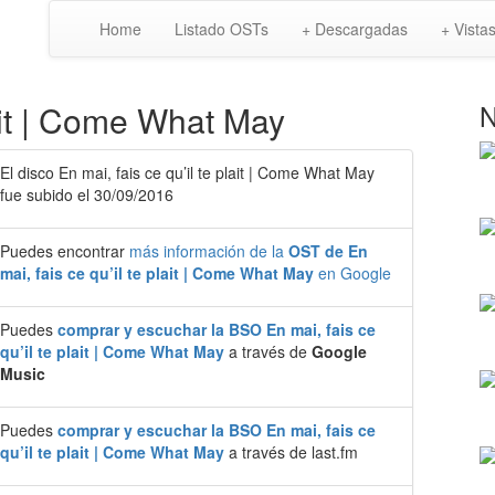
Home
Listado OSTs
+ Descargadas
+ Vista
lait | Come What May
N
El disco En mai, fais ce qu’il te plait | Come What May
fue subido el 30/09/2016
Puedes encontrar
más información de la
OST de En
mai, fais ce qu’il te plait | Come What May
en Google
Puedes
comprar y escuchar la BSO En mai, fais ce
qu’il te plait | Come What May
a través de
Google
Music
Puedes
comprar y escuchar la BSO En mai, fais ce
qu’il te plait | Come What May
a través de last.fm