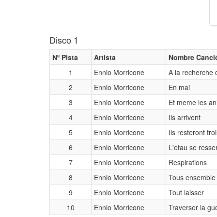
Disco 1
Nº Pista
Artista
Nombre Canci
1
Ennio Morricone
A la recherche 
2
Ennio Morricone
En mai
3
Ennio Morricone
Et meme les an
4
Ennio Morricone
Ils arrivent
5
Ennio Morricone
Ils resteront tro
6
Ennio Morricone
L'etau se resse
7
Ennio Morricone
Respirations
8
Ennio Morricone
Tous ensemble
9
Ennio Morricone
Tout laisser
10
Ennio Morricone
Traverser la gu