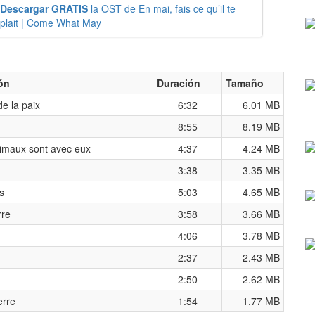
Descargar GRATIS
la OST de En mai, fais ce qu’il te
plait | Come What May
ón
Duración
Tamaño
de la paix
6:32
6.01 MB
8:55
8.19 MB
imaux sont avec eux
4:37
4.24 MB
3:38
3.35 MB
is
5:03
4.65 MB
rre
3:58
3.66 MB
4:06
3.78 MB
2:37
2.43 MB
2:50
2.62 MB
erre
1:54
1.77 MB