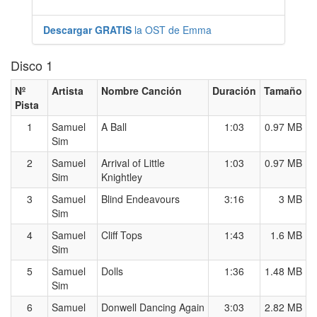
Descargar GRATIS
la OST de Emma
Disco 1
Nº
Artista
Nombre Canción
Duración
Tamaño
Pista
1
Samuel
A Ball
1:03
0.97 MB
Sim
2
Samuel
Arrival of Little
1:03
0.97 MB
Sim
Knightley
3
Samuel
Blind Endeavours
3:16
3 MB
Sim
4
Samuel
Cliff Tops
1:43
1.6 MB
Sim
5
Samuel
Dolls
1:36
1.48 MB
Sim
6
Samuel
Donwell Dancing Again
3:03
2.82 MB