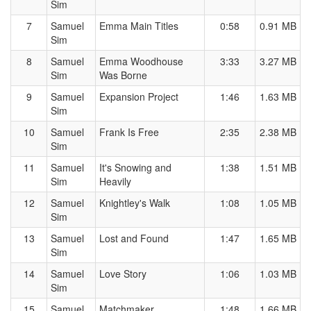
Sim
7
Samuel
Emma Main Titles
0:58
0.91 MB
Sim
8
Samuel
Emma Woodhouse
3:33
3.27 MB
Sim
Was Borne
9
Samuel
Expansion Project
1:46
1.63 MB
Sim
10
Samuel
Frank Is Free
2:35
2.38 MB
Sim
11
Samuel
It's Snowing and
1:38
1.51 MB
Sim
Heavily
12
Samuel
Knightley's Walk
1:08
1.05 MB
Sim
13
Samuel
Lost and Found
1:47
1.65 MB
Sim
14
Samuel
Love Story
1:06
1.03 MB
Sim
15
Samuel
Matchmaker
1:48
1.66 MB