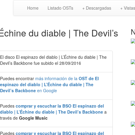
Home
Listado OSTs
+ Descargadas
+ Vista
’Échine du diable | The Devil’s
N
El disco El espinazo del diablo | L’Échine du diable | The
Devil’s Backbone fue subido el 28/09/2016
Puedes encontrar
más información de la
OST de El
espinazo del diablo | L’Échine du diable | The
Devil’s Backbone
en Google
Puedes
comprar y escuchar la BSO El espinazo del
diablo | L’Échine du diable | The Devil’s Backbone
a
través de
Google Music
Puedes
comprar y escuchar la BSO El espinazo del