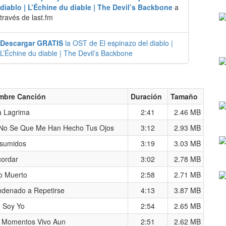
diablo | L’Échine du diable | The Devil’s Backbone
a
través de last.fm
Descargar GRATIS
la OST de El espinazo del diablo |
L’Échine du diable | The Devil’s Backbone
mbre Canción
Duración
Tamaño
 Lagrima
2:41
2.46 MB
No Se Que Me Han Hecho Tus Ojos
3:12
2.93 MB
sumidos
3:19
3.03 MB
ordar
3:02
2.78 MB
o Muerto
2:58
2.71 MB
denado a Repetirse
4:13
3.87 MB
 Soy Yo
2:54
2.65 MB
 Momentos Vivo Aun
2:51
2.62 MB