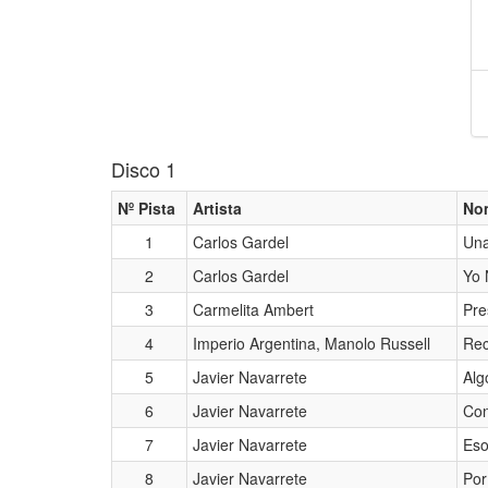
Disco 1
Nº Pista
Artista
No
1
Carlos Gardel
Una
2
Carlos Gardel
Yo 
3
Carmelita Ambert
Pre
4
Imperio Argentina, Manolo Russell
Rec
5
Javier Navarrete
Alg
6
Javier Navarrete
Con
7
Javier Navarrete
Eso
8
Javier Navarrete
Por