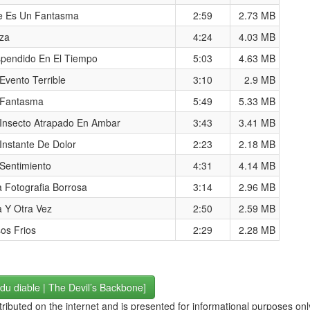
 Es Un Fantasma
2:59
2.73 MB
za
4:24
4.03 MB
pendido En El Tiempo
5:03
4.63 MB
Evento Terrible
3:10
2.9 MB
 Fantasma
5:49
5.33 MB
Insecto Atrapado En Ambar
3:43
3.41 MB
Instante De Dolor
2:23
2.18 MB
Sentimiento
4:31
4.14 MB
 Fotografia Borrosa
3:14
2.96 MB
 Y Otra Vez
2:50
2.59 MB
os Frios
2:29
2.28 MB
du diable | The Devil’s Backbone]
stributed on the internet and is presented for informational purposes on