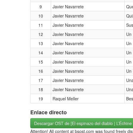
9
Javier Navarrete
Que
10
Javier Navarrete
Qui
11
Javier Navarrete
Sus
12
Javier Navarrete
Un 
13
Javier Navarrete
Un
14
Javier Navarrete
Un 
15
Javier Navarrete
Un 
16
Javier Navarrete
Un 
17
Javier Navarrete
Una
18
Javier Navarrete
Una
19
Raquel Meller
Bes
Enlace directo
Descargar OST de [El espinazo del diablo | L’Échine 
Attention! All content at bsost.com was found freely di