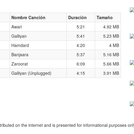
Nombre Canción
Duración
Tamaño
Awari
5:21
4.92 MB
Galliyan
5:41
5.23 MB
Hamdard
4:20
4 MB
Banjaara
5:37
5.16 MB
Zaroorat
6:09
5.66 MB
Galliyan (Unplugged)
4:15
3.91 MB
stributed on the internet and is presented for informational purposes on