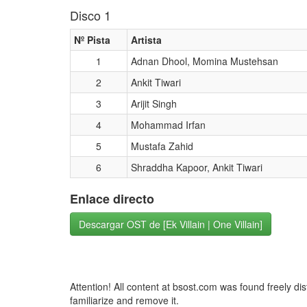
Disco 1
Nº Pista
Artista
1
Adnan Dhool, Momina Mustehsan
2
Ankit Tiwari
3
Arijit Singh
4
Mohammad Irfan
5
Mustafa Zahid
6
Shraddha Kapoor, Ankit Tiwari
Enlace directo
Descargar OST de [Ek Villain | One Villain]
Attention! All content at bsost.com was found freely di
familiarize and remove it.