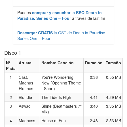
Puedes
comprar y escuchar la BSO Death in
Paradise. Series One – Four
a través de last.fm
Descargar GRATIS
la OST de Death in Paradise.
Series One – Four
Disco 1
Nº
Artista
Nombre Canción
Duración
Tamaño
Pista
1
Cast,
You're Wondering
0:36
0.55 MB
Magnus
Now (Opening Theme
Fiennes
- Short)
2
Blondie
The Tide Is High
4:41
4.29 MB
3
Aswad
Shine (Beatmasters 7"
3:40
3.35 MB
Mix)
4
Madness
House of Fun
2:48
2.56 MB