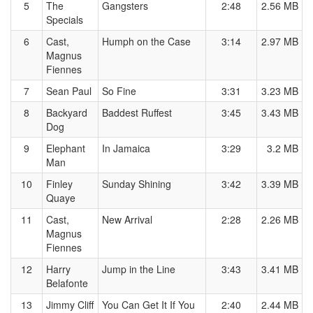
5
The
Gangsters
2:48
2.56 MB
Specials
6
Cast,
Humph on the Case
3:14
2.97 MB
Magnus
Fiennes
7
Sean Paul
So Fine
3:31
3.23 MB
8
Backyard
Baddest Ruffest
3:45
3.43 MB
Dog
9
Elephant
In Jamaica
3:29
3.2 MB
Man
10
Finley
Sunday Shining
3:42
3.39 MB
Quaye
11
Cast,
New Arrival
2:28
2.26 MB
Magnus
Fiennes
12
Harry
Jump in the Line
3:43
3.41 MB
Belafonte
13
Jimmy Cliff
You Can Get It If You
2:40
2.44 MB