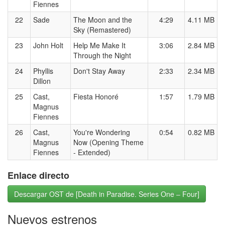
Fiennes
22
Sade
The Moon and the
4:29
4.11 MB
Sky (Remastered)
23
John Holt
Help Me Make It
3:06
2.84 MB
Through the Night
24
Phyllis
Don't Stay Away
2:33
2.34 MB
Dillon
25
Cast,
Fiesta Honoré
1:57
1.79 MB
Magnus
Fiennes
26
Cast,
You're Wondering
0:54
0.82 MB
Magnus
Now (Opening Theme
Fiennes
- Extended)
Enlace directo
Descargar OST de [Death in Paradise. Series One – Four]
Nuevos estrenos