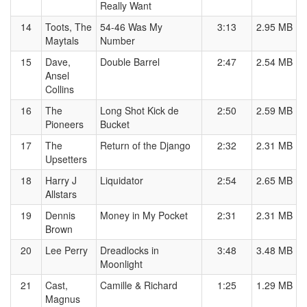
Really Want
14
Toots, The
54-46 Was My
3:13
2.95 MB
Maytals
Number
15
Dave,
Double Barrel
2:47
2.54 MB
Ansel
Collins
16
The
Long Shot Kick de
2:50
2.59 MB
Pioneers
Bucket
17
The
Return of the Django
2:32
2.31 MB
Upsetters
18
Harry J
Liquidator
2:54
2.65 MB
Allstars
19
Dennis
Money in My Pocket
2:31
2.31 MB
Brown
20
Lee Perry
Dreadlocks in
3:48
3.48 MB
Moonlight
21
Cast,
Camille & Richard
1:25
1.29 MB
Magnus