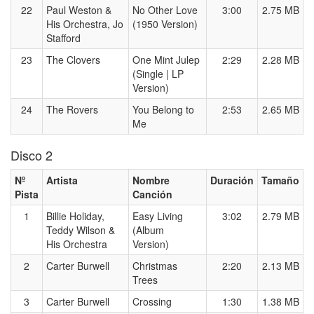
22
Paul Weston &
No Other Love
3:00
2.75 MB
His Orchestra, Jo
(1950 Version)
Stafford
23
The Clovers
One Mint Julep
2:29
2.28 MB
(Single | LP
Version)
24
The Rovers
You Belong to
2:53
2.65 MB
Me
Disco 2
Nº
Artista
Nombre
Duración
Tamaño
Pista
Canción
1
Billie Holiday,
Easy Living
3:02
2.79 MB
Teddy Wilson &
(Album
His Orchestra
Version)
2
Carter Burwell
Christmas
2:20
2.13 MB
Trees
3
Carter Burwell
Crossing
1:30
1.38 MB