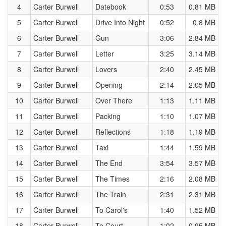
4
Carter Burwell
Datebook
0:53
0.81 MB
5
Carter Burwell
Drive Into Night
0:52
0.8 MB
6
Carter Burwell
Gun
3:06
2.84 MB
7
Carter Burwell
Letter
3:25
3.14 MB
8
Carter Burwell
Lovers
2:40
2.45 MB
9
Carter Burwell
Opening
2:14
2.05 MB
10
Carter Burwell
Over There
1:13
1.11 MB
11
Carter Burwell
Packing
1:10
1.07 MB
12
Carter Burwell
Reflections
1:18
1.19 MB
13
Carter Burwell
Taxi
1:44
1.59 MB
14
Carter Burwell
The End
3:54
3.57 MB
15
Carter Burwell
The Times
2:16
2.08 MB
16
Carter Burwell
The Train
2:31
2.31 MB
17
Carter Burwell
To Carol's
1:40
1.52 MB
18
Carter Burwell
To Court
1:02
0.95 MB