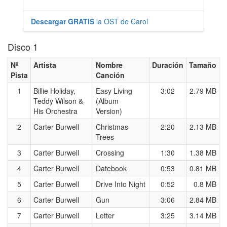
Descargar GRATIS
la OST de Carol
Disco 1
Nº
Artista
Nombre
Duración
Tamaño
Pista
Canción
1
Billie Holiday,
Easy Living
3:02
2.79 MB
Teddy Wilson &
(Album
His Orchestra
Version)
2
Carter Burwell
Christmas
2:20
2.13 MB
Trees
3
Carter Burwell
Crossing
1:30
1.38 MB
4
Carter Burwell
Datebook
0:53
0.81 MB
5
Carter Burwell
Drive Into Night
0:52
0.8 MB
6
Carter Burwell
Gun
3:06
2.84 MB
7
Carter Burwell
Letter
3:25
3.14 MB