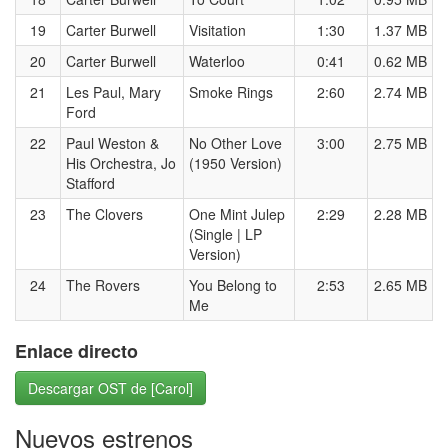
19
Carter Burwell
Visitation
1:30
1.37 MB
20
Carter Burwell
Waterloo
0:41
0.62 MB
21
Les Paul, Mary
Smoke Rings
2:60
2.74 MB
Ford
22
Paul Weston &
No Other Love
3:00
2.75 MB
His Orchestra, Jo
(1950 Version)
Stafford
23
The Clovers
One Mint Julep
2:29
2.28 MB
(Single | LP
Version)
24
The Rovers
You Belong to
2:53
2.65 MB
Me
Enlace directo
Descargar OST de [Carol]
Nuevos estrenos