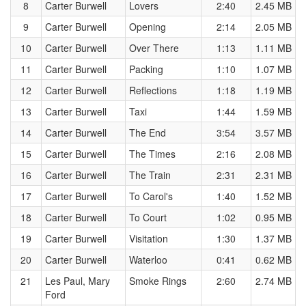
8
Carter Burwell
Lovers
2:40
2.45 MB
9
Carter Burwell
Opening
2:14
2.05 MB
10
Carter Burwell
Over There
1:13
1.11 MB
11
Carter Burwell
Packing
1:10
1.07 MB
12
Carter Burwell
Reflections
1:18
1.19 MB
13
Carter Burwell
Taxi
1:44
1.59 MB
14
Carter Burwell
The End
3:54
3.57 MB
15
Carter Burwell
The Times
2:16
2.08 MB
16
Carter Burwell
The Train
2:31
2.31 MB
17
Carter Burwell
To Carol's
1:40
1.52 MB
18
Carter Burwell
To Court
1:02
0.95 MB
19
Carter Burwell
Visitation
1:30
1.37 MB
20
Carter Burwell
Waterloo
0:41
0.62 MB
21
Les Paul, Mary
Smoke Rings
2:60
2.74 MB
Ford