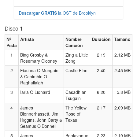
Descargar GRATIS
la OST de Brooklyn
Disco 1
Nº
Artista
Nombre
Duración
Tamaño
Pista
Canción
1
Bing Crosby &
Zing a Little
2:19
2.12 MB
Rosemary Clooney
Zong
2
Fiachna O Mongain
Castle Finn
2:40
2.45 MB
& Caoimhin O
Raghallaigh
3
Iarla O Lionaird
Casadh an
6:20
5.8 MB
Tsugain
4
James
The Yellow
2:17
2.09 MB
Blennerhassett, Jim
Rose of
Higgins, John Carty &
Texas
Seamus O'Donnell
5
James
Boolavogue
2:23
2.19 MB