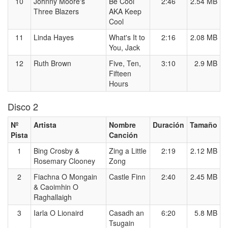
10
Johnny Moore's
Be Cool
2:46
2.54 MB
Three Blazers
AKA Keep
Cool
11
Linda Hayes
What's It to
2:16
2.08 MB
You, Jack
12
Ruth Brown
Five, Ten,
3:10
2.9 MB
Fifteen
Hours
Disco 2
Nº
Artista
Nombre
Duración
Tamaño
Pista
Canción
1
Bing Crosby &
Zing a Little
2:19
2.12 MB
Rosemary Clooney
Zong
2
Fiachna O Mongain
Castle Finn
2:40
2.45 MB
& Caoimhin O
Raghallaigh
3
Iarla O Lionaird
Casadh an
6:20
5.8 MB
Tsugain