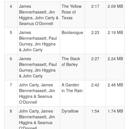
4
James
The Yellow
2:17
2.09 MB
Blennerhassett, Jim
Rose of
Higgins, John Carty &
Texas
Seamus O'Donnell
5
James
Boolavogue
2:23
2.19 MB
Blennerhassett, Paul
Gurney, Jim Higgins
& John Carty
6
James
The Stack
2:27
2.24 MB
Blennerhassett, Paul
of Barley
Gurney, Jim Higgins
& John Carty
7
John Carty, James
A Garden
2:42
2.48 MB
Blennerhassett, Jim
in The Rain
Higgins & Seamus
O'Donnell
8
John Carty, James
Dynaflow
1:54
1.74 MB
Blennerhassett, Jim
Higgins & Seamus
O'Donnell