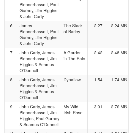
Blennerhassett, Paul
Gurney, Jim Higgins
& John Carty
6
James
The Stack
2:27
2.24 MB
Blennerhassett, Paul
of Barley
Gurney, Jim Higgins
& John Carty
7
John Carty, James
A Garden
2:42
2.48 MB
Blennerhassett, Jim
in The Rain
Higgins & Seamus
O'Donnell
8
John Carty, James
Dynaflow
1:54
1.74 MB
Blennerhassett, Jim
Higgins & Seamus
O'Donnell
9
John Carty, James
My Wild
3:01
2.76 MB
Blennerhassett, Jim
Irish Rose
Higgins, Paul Gurney
& Seamus O'Donnell