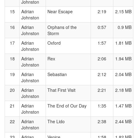
Johnston
15
Adrian
Near Escape
2:19
2.15 MB
Johnston
16
Adrian
Orphans of the
0:57
0.9 MB
Johnston
Storm
17
Adrian
Oxford
1:57
1.81 MB
Johnston
18
Adrian
Rex
2:06
1.94 MB
Johnston
19
Adrian
Sebastian
2:12
2.04 MB
Johnston
20
Adrian
That First Visit
2:21
2.18 MB
Johnston
21
Adrian
The End of Our Day
1:35
1.47 MB
Johnston
22
Adrian
The Lido
2:38
2.44 MB
Johnston
23
Adrian
Venice
1:58
1.82 MB