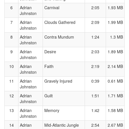
6
Adrian
Carnival
2:05
1.93 MB
Johnston
7
Adrian
Clouds Gathered
2:09
1.99 MB
Johnston
8
Adrian
Contra Mundum
1:24
1.3 MB
Johnston
9
Adrian
Desire
2:03
1.89 MB
Johnston
10
Adrian
Faith
2:19
2.14 MB
Johnston
11
Adrian
Gravely Injured
0:39
0.61 MB
Johnston
12
Adrian
Guilt
1:51
1.71 MB
Johnston
13
Adrian
Memory
1:42
1.58 MB
Johnston
14
Adrian
Mid-Atlantic Jungle
2:54
2.67 MB