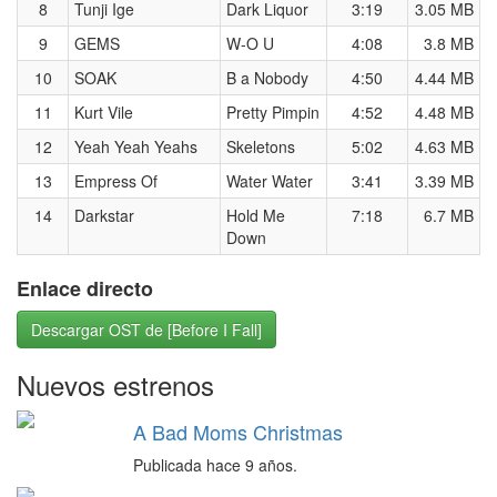
8
Tunji Ige
Dark Liquor
3:19
3.05 MB
9
GEMS
W-O U
4:08
3.8 MB
10
SOAK
B a Nobody
4:50
4.44 MB
11
Kurt Vile
Pretty Pimpin
4:52
4.48 MB
12
Yeah Yeah Yeahs
Skeletons
5:02
4.63 MB
13
Empress Of
Water Water
3:41
3.39 MB
14
Darkstar
Hold Me
7:18
6.7 MB
Down
Enlace directo
Descargar OST de [Before I Fall]
Nuevos estrenos
A Bad Moms Christmas
Publicada hace 9 años.