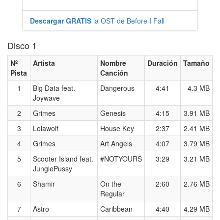
Descargar GRATIS
la OST de Before I Fall
Disco 1
Nº
Artista
Nombre
Duración
Tamaño
Pista
Canción
1
Big Data feat.
Dangerous
4:41
4.3 MB
Joywave
2
Grimes
Genesis
4:15
3.91 MB
3
Lolawolf
House Key
2:37
2.41 MB
4
Grimes
Art Angels
4:07
3.79 MB
5
Scooter Island feat.
#NOTYOURS
3:29
3.21 MB
JunglePussy
6
Shamir
On the
2:60
2.76 MB
Regular
7
Astro
Caribbean
4:40
4.29 MB