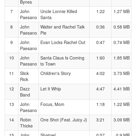
Bynes
7
John
Uncle Lonnie Killed
1:22
1.27 MB
Paesano
Santa
8
John
Walter and Rachel Talk
0:36
0.58 MB
Paesano
Pie
9
John
Evan Locks Rachel Out
0:47
0.74 MB
Paesano
10
John
Santa Claus Is Coming
1:60
1.85 MB
Paesano
to Town
11
Slick
Children's Story
4:02
3.73 MB
Rick
12
Dazz
Let It Whip
4:47
4.41 MB
Band
13
John
Focus, Mom
1:18
1.22 MB
Paesano
14
Robin
One Shot (Feat. Juicy J)
3:21
3.09 MB
Thicke
15
John
Shatow!
0:57
0.9 MB