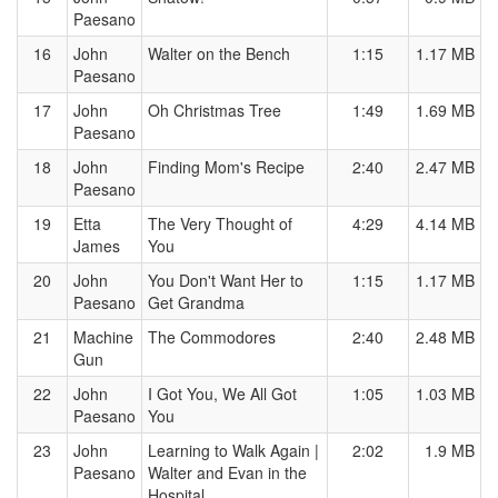
Paesano
16
John
Walter on the Bench
1:15
1.17 MB
Paesano
17
John
Oh Christmas Tree
1:49
1.69 MB
Paesano
18
John
Finding Mom's Recipe
2:40
2.47 MB
Paesano
19
Etta
The Very Thought of
4:29
4.14 MB
James
You
20
John
You Don't Want Her to
1:15
1.17 MB
Paesano
Get Grandma
21
Machine
The Commodores
2:40
2.48 MB
Gun
22
John
I Got You, We All Got
1:05
1.03 MB
Paesano
You
23
John
Learning to Walk Again |
2:02
1.9 MB
Paesano
Walter and Evan in the
Hospital