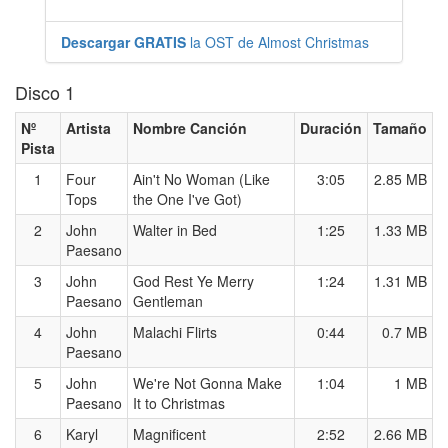
Descargar GRATIS
la OST de Almost Christmas
Disco 1
Nº
Artista
Nombre Canción
Duración
Tamaño
Pista
1
Four
Ain't No Woman (Like
3:05
2.85 MB
Tops
the One I've Got)
2
John
Walter in Bed
1:25
1.33 MB
Paesano
3
John
God Rest Ye Merry
1:24
1.31 MB
Paesano
Gentleman
4
John
Malachi Flirts
0:44
0.7 MB
Paesano
5
John
We're Not Gonna Make
1:04
1 MB
Paesano
It to Christmas
6
Karyl
Magnificent
2:52
2.66 MB