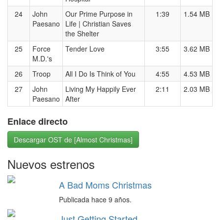
24
John
Our Prime Purpose in
1:39
1.54 MB
Paesano
Life | Christian Saves
the Shelter
25
Force
Tender Love
3:55
3.62 MB
M.D.'s
26
Troop
All I Do Is Think of You
4:55
4.53 MB
27
John
Living My Happily Ever
2:11
2.03 MB
Paesano
After
Enlace directo
Descargar OST de [Almost Christmas]
Nuevos estrenos
A Bad Moms Christmas
Publicada hace 9 años.
Just Getting Started