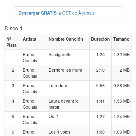
Descargar GRATIS
la OST de À jamais
Disco 1
Nº
Artista
Nombre Canción
Duración
Tamaño
Pista
1
Bruno
Sa cigarette
1:25
1.32 MB
Coulais
2
Bruno
Derrière les murs
2:10
2 MB
Coulais
3
Bruno
Le rôdeur
0:56
0.88 MB
Coulais
4
Bruno
Laura devant le
1:41
1.56 MB
Coulais
miroir
5
Bruno
Où ?
1:27
1.34 MB
Coulais
6
Bruno
Les 4 voies
1:08
1.06 MB