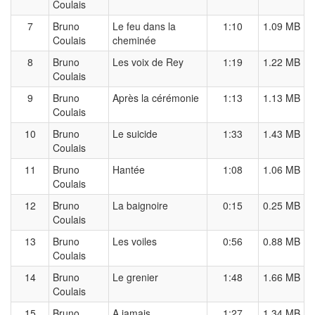
Coulais
7
Bruno
Le feu dans la
1:10
1.09 MB
Coulais
cheminée
8
Bruno
Les voix de Rey
1:19
1.22 MB
Coulais
9
Bruno
Après la cérémonie
1:13
1.13 MB
Coulais
10
Bruno
Le suicide
1:33
1.43 MB
Coulais
11
Bruno
Hantée
1:08
1.06 MB
Coulais
12
Bruno
La baignoire
0:15
0.25 MB
Coulais
13
Bruno
Les voiles
0:56
0.88 MB
Coulais
14
Bruno
Le grenier
1:48
1.66 MB
Coulais
15
Bruno
A jamais
1:27
1.34 MB