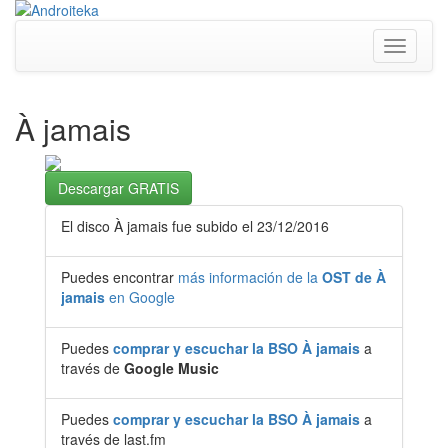
Toggle
navigati
À jamais
Descargar GRATIS
El disco À jamais fue subido el 23/12/2016
Puedes encontrar
más información de la
OST de À
jamais
en Google
Puedes
comprar y escuchar la BSO À jamais
a
través de
Google Music
Puedes
comprar y escuchar la BSO À jamais
a
través de last.fm