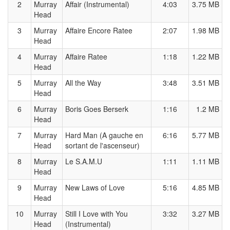
2
Murray
Affair (Instrumental)
4:03
3.75 MB
Head
3
Murray
Affaire Encore Ratee
2:07
1.98 MB
Head
4
Murray
Affaire Ratee
1:18
1.22 MB
Head
5
Murray
All the Way
3:48
3.51 MB
Head
6
Murray
Boris Goes Berserk
1:16
1.2 MB
Head
7
Murray
Hard Man (A gauche en
6:16
5.77 MB
Head
sortant de l'ascenseur)
8
Murray
Le S.A.M.U
1:11
1.11 MB
Head
9
Murray
New Laws of Love
5:16
4.85 MB
Head
10
Murray
Still I Love with You
3:32
3.27 MB
Head
(Instrumental)