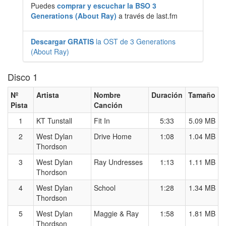
Puedes
comprar y escuchar la BSO 3
Generations (About Ray)
a través de last.fm
Descargar GRATIS
la OST de 3 Generations
(About Ray)
Disco 1
Nº
Artista
Nombre
Duración
Tamaño
Pista
Canción
1
KT Tunstall
Fit In
5:33
5.09 MB
2
West Dylan
Drive Home
1:08
1.04 MB
Thordson
3
West Dylan
Ray Undresses
1:13
1.11 MB
Thordson
4
West Dylan
School
1:28
1.34 MB
Thordson
5
West Dylan
Maggie & Ray
1:58
1.81 MB
Thordson