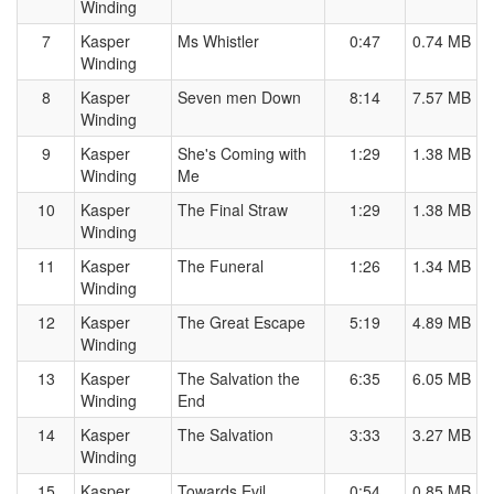
Winding
7
Kasper
Ms Whistler
0:47
0.74 MB
Winding
8
Kasper
Seven men Down
8:14
7.57 MB
Winding
9
Kasper
She's Coming with
1:29
1.38 MB
Winding
Me
10
Kasper
The Final Straw
1:29
1.38 MB
Winding
11
Kasper
The Funeral
1:26
1.34 MB
Winding
12
Kasper
The Great Escape
5:19
4.89 MB
Winding
13
Kasper
The Salvation the
6:35
6.05 MB
Winding
End
14
Kasper
The Salvation
3:33
3.27 MB
Winding
15
Kasper
Towards Evil
0:54
0.85 MB