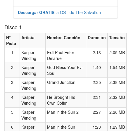
Descargar GRATIS
la OST de The Salvation
Disco 1
Nº
Artista
Nombre Canción
Duración
Tamaño
Pista
1
Kasper
Exit Paul Enter
2:13
2.05 MB
Winding
Delarue
2
Kasper
God Bless Your Evil
1:40
1.54 MB
Winding
Soul
3
Kasper
Grand Junction
2:35
2.38 MB
Winding
4
Kasper
He Brought His
2:31
2.32 MB
Winding
Own Coffin
5
Kasper
Man in the Sun 2
2:27
2.26 MB
Winding
6
Kasper
Man in the Sun
1:23
1.29 MB