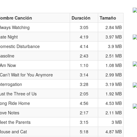
ombre Canción
Duración
Tamaño
lways Watching
3:05
2.84 MB
ate Night
4:19
3.97 MB
omestic Disturbance
4:14
3.9 MB
asoline
2:43
2.51 MB
 Am Now
1:10
1.08 MB
 Can’t Wait for You Anymore
3:14
2.99 MB
nterrogation
3:28
3.19 MB
ust the Three of Us
2:05
1.92 MB
ong Ride Home
4:56
4.53 MB
ove Notes
2:17
2.11 MB
eet the Parents
3:15
3 MB
ouse and Cat
5:18
4.87 MB