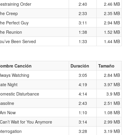
estraining Order
2:40
2.46 MB
he Creep
2:33
2.35 MB
he Perfect Guy
3:11
2.94 MB
he Reunion
1:38
1.52 MB
ou’ve Been Served
1:33
1.44 MB
ombre Canción
Duración
Tamaño
lways Watching
3:05
2.84 MB
ate Night
4:19
3.97 MB
omestic Disturbance
4:14
3.9 MB
asoline
2:43
2.51 MB
 Am Now
1:10
1.08 MB
 Can’t Wait for You Anymore
3:14
2.99 MB
nterrogation
3:28
3.19 MB