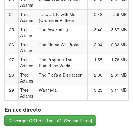
Adams
24
Tree
Take a Life with Me
2:43
2.5 MB
Adams
(Grounder Anthem)
25
Tree
The Awakening
3:40
3.37 MB
Adams
26
Tree
The Flame Will Protect
3:04
2.83 MB
Adams
27
Tree
The Program That
1:55
1.78 MB
Adams
Ended the World
28
Tree
The Riot’s a Distraction
2:30
2.31 MB
Adams
29
Tree
Wanheda
3:23
3.11 MB
Adams
Enlace directo
Descargar OST de [The 100. Season Three]