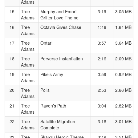
Adams
15
Tree
Murphy and Emori
3:19
3.05 MB
Adams
Grifter Love Theme
16
Tree
Octavia Gives Chase
1:46
1.64 MB
Adams
17
Tree
Ontari
3:57
3.64 MB
Adams
18
Tree
Perverse Instantiation
2:16
2.09 MB
Adams
19
Tree
Pike’s Army
0:59
0.92 MB
Adams
20
Tree
Polis
2:53
2.66 MB
Adams
21
Tree
Raven’s Path
3:04
2.82 MB
Adams
22
Tree
Satellite Migration
3:16
3.01 MB
Adams
Complete
23
Tree
Skaikru Heroic Theme
3:49
3.51 MB