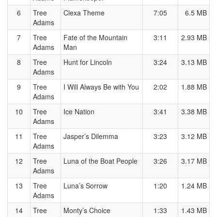
6
Tree
Clexa Theme
7:05
6.5 MB
Adams
7
Tree
Fate of the Mountain
3:11
2.93 MB
Adams
Man
8
Tree
Hunt for Lincoln
3:24
3.13 MB
Adams
9
Tree
I Will Always Be with You
2:02
1.88 MB
Adams
10
Tree
Ice Nation
3:41
3.38 MB
Adams
11
Tree
Jasper’s Dilemma
3:23
3.12 MB
Adams
12
Tree
Luna of the Boat People
3:26
3.17 MB
Adams
13
Tree
Luna’s Sorrow
1:20
1.24 MB
Adams
14
Tree
Monty’s Choice
1:33
1.43 MB