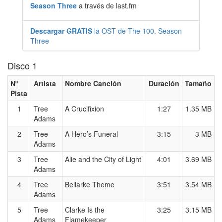
Season Three
a través de last.fm
Descargar GRATIS
la OST de The 100. Season
Three
Disco 1
Nº
Artista
Nombre Canción
Duración
Tamaño
Pista
1
Tree
A Crucifixion
1:27
1.35 MB
Adams
2
Tree
A Hero’s Funeral
3:15
3 MB
Adams
3
Tree
Alie and the City of Light
4:01
3.69 MB
Adams
4
Tree
Bellarke Theme
3:51
3.54 MB
Adams
5
Tree
Clarke Is the
3:25
3.15 MB
Adams
Flamekeeper