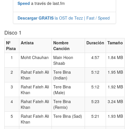
Speed
a través de last.fm
Descargar GRATIS
la OST de Tezz | Fast / Speed
Disco 1
Nº
Artista
Nombre
Duración
Tamaño
Pista
Canción
1
Mohit Chauhan
Main Hoon
4:57
1.84 MB
Shaab
2
Rahat Fateh Ali
Tere Bina
5:12
1.95 MB
Khan
(Indian)
3
Rahat Fateh Ali
Tere Bina
5:12
1.92 MB
Khan
(Male)
4
Rahat Fateh Ali
Tere Bina
5:23
3.24 MB
Khan
(Remix)
5
Rahat Fateh Ali
Tere Bina (Sad)
5:21
1.93 MB
Khan