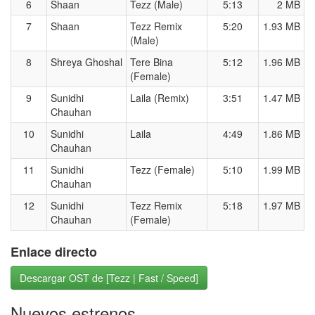
6
Shaan
Tezz (Male)
5:13
2 MB
7
Shaan
Tezz Remix
5:20
1.93 MB
(Male)
8
Shreya Ghoshal
Tere Bina
5:12
1.96 MB
(Female)
9
Sunidhi
Laila (Remix)
3:51
1.47 MB
Chauhan
10
Sunidhi
Laila
4:49
1.86 MB
Chauhan
11
Sunidhi
Tezz (Female)
5:10
1.99 MB
Chauhan
12
Sunidhi
Tezz Remix
5:18
1.97 MB
Chauhan
(Female)
Enlace directo
Descargar OST de [Tezz | Fast / Speed]
Nuevos estrenos