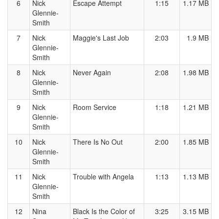
6
Nick
Escape Attempt
1:15
1.17 MB
Glennie-
Smith
7
Nick
Maggie's Last Job
2:03
1.9 MB
Glennie-
Smith
8
Nick
Never Again
2:08
1.98 MB
Glennie-
Smith
9
Nick
Room Service
1:18
1.21 MB
Glennie-
Smith
10
Nick
There Is No Out
2:00
1.85 MB
Glennie-
Smith
11
Nick
Trouble with Angela
1:13
1.13 MB
Glennie-
Smith
12
Nina
Black Is the Color of
3:25
3.15 MB