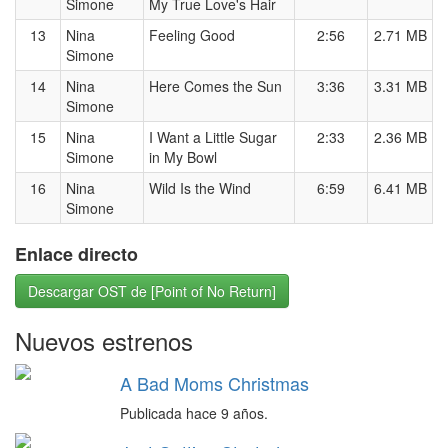
Simone
My True Love's Hair
13
Nina
Feeling Good
2:56
2.71 MB
Simone
14
Nina
Here Comes the Sun
3:36
3.31 MB
Simone
15
Nina
I Want a Little Sugar
2:33
2.36 MB
Simone
in My Bowl
16
Nina
Wild Is the Wind
6:59
6.41 MB
Simone
Enlace directo
Descargar OST de [Point of No Return]
Nuevos estrenos
A Bad Moms Christmas
Publicada hace 9 años.