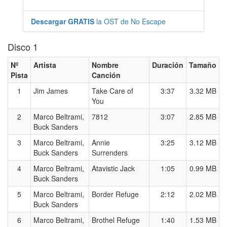
Descargar GRATIS
la OST de No Escape
Disco 1
Nº
Artista
Nombre
Duración
Tamaño
Pista
Canción
1
Jim James
Take Care of
3:37
3.32 MB
You
2
Marco Beltrami,
7812
3:07
2.85 MB
Buck Sanders
3
Marco Beltrami,
Annie
3:25
3.12 MB
Buck Sanders
Surrenders
4
Marco Beltrami,
Atavistic Jack
1:05
0.99 MB
Buck Sanders
5
Marco Beltrami,
Border Refuge
2:12
2.02 MB
Buck Sanders
6
Marco Beltrami,
Brothel Refuge
1:40
1.53 MB