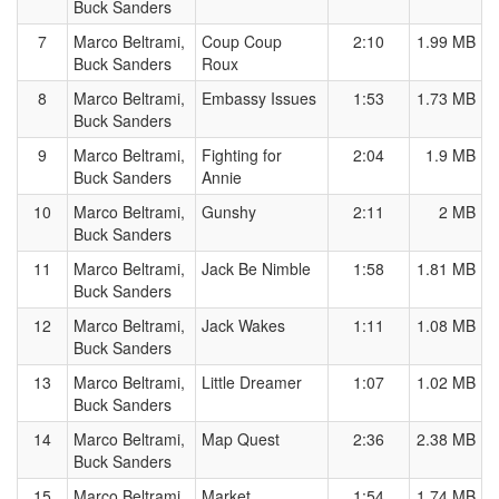
Buck Sanders
7
Marco Beltrami,
Coup Coup
2:10
1.99 MB
Buck Sanders
Roux
8
Marco Beltrami,
Embassy Issues
1:53
1.73 MB
Buck Sanders
9
Marco Beltrami,
Fighting for
2:04
1.9 MB
Buck Sanders
Annie
10
Marco Beltrami,
Gunshy
2:11
2 MB
Buck Sanders
11
Marco Beltrami,
Jack Be Nimble
1:58
1.81 MB
Buck Sanders
12
Marco Beltrami,
Jack Wakes
1:11
1.08 MB
Buck Sanders
13
Marco Beltrami,
Little Dreamer
1:07
1.02 MB
Buck Sanders
14
Marco Beltrami,
Map Quest
2:36
2.38 MB
Buck Sanders
15
Marco Beltrami,
Market
1:54
1.74 MB