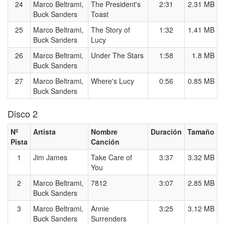
24
Marco Beltrami,
The President's
2:31
2.31 MB
Buck Sanders
Toast
25
Marco Beltrami,
The Story of
1:32
1.41 MB
Buck Sanders
Lucy
26
Marco Beltrami,
Under The Stars
1:58
1.8 MB
Buck Sanders
27
Marco Beltrami,
Where's Lucy
0:56
0.85 MB
Buck Sanders
Disco 2
Nº
Artista
Nombre
Duración
Tamaño
Pista
Canción
1
Jim James
Take Care of
3:37
3.32 MB
You
2
Marco Beltrami,
7812
3:07
2.85 MB
Buck Sanders
3
Marco Beltrami,
Annie
3:25
3.12 MB
Buck Sanders
Surrenders