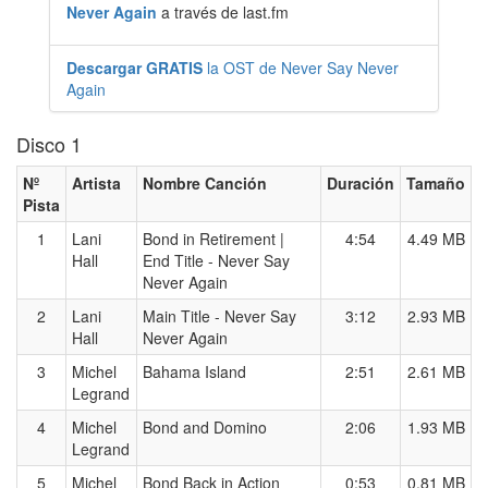
Never Again
a través de last.fm
Descargar GRATIS
la OST de Never Say Never
Again
Disco 1
Nº
Artista
Nombre Canción
Duración
Tamaño
Pista
1
Lani
Bond in Retirement |
4:54
4.49 MB
Hall
End Title - Never Say
Never Again
2
Lani
Main Title - Never Say
3:12
2.93 MB
Hall
Never Again
3
Michel
Bahama Island
2:51
2.61 MB
Legrand
4
Michel
Bond and Domino
2:06
1.93 MB
Legrand
5
Michel
Bond Back in Action
0:53
0.81 MB