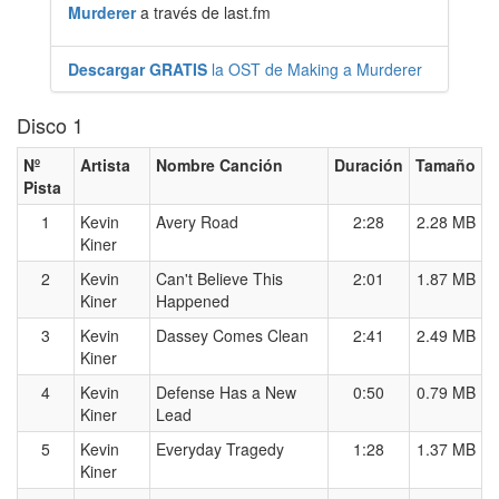
Murderer
a través de last.fm
Descargar GRATIS
la OST de Making a Murderer
Disco 1
Nº
Artista
Nombre Canción
Duración
Tamaño
Pista
1
Kevin
Avery Road
2:28
2.28 MB
Kiner
2
Kevin
Can't Believe This
2:01
1.87 MB
Kiner
Happened
3
Kevin
Dassey Comes Clean
2:41
2.49 MB
Kiner
4
Kevin
Defense Has a New
0:50
0.79 MB
Kiner
Lead
5
Kevin
Everyday Tragedy
1:28
1.37 MB
Kiner