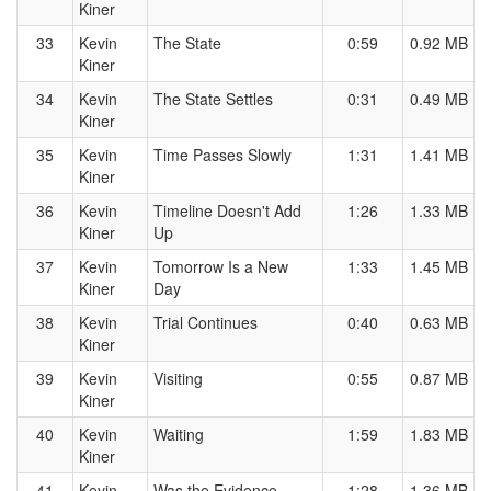
Kiner
33
Kevin
The State
0:59
0.92 MB
Kiner
34
Kevin
The State Settles
0:31
0.49 MB
Kiner
35
Kevin
Time Passes Slowly
1:31
1.41 MB
Kiner
36
Kevin
Timeline Doesn't Add
1:26
1.33 MB
Kiner
Up
37
Kevin
Tomorrow Is a New
1:33
1.45 MB
Kiner
Day
38
Kevin
Trial Continues
0:40
0.63 MB
Kiner
39
Kevin
Visiting
0:55
0.87 MB
Kiner
40
Kevin
Waiting
1:59
1.83 MB
Kiner
41
Kevin
Was the Evidence
1:28
1.36 MB