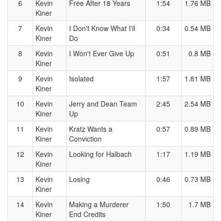
6
Kevin
Free After 18 Years
1:54
1.76 MB
Kiner
7
Kevin
I Don't Know What I'll
0:34
0.54 MB
Kiner
Do
8
Kevin
I Won't Ever Give Up
0:51
0.8 MB
Kiner
9
Kevin
Isolated
1:57
1.81 MB
Kiner
10
Kevin
Jerry and Dean Team
2:45
2.54 MB
Kiner
Up
11
Kevin
Kratz Wants a
0:57
0.89 MB
Kiner
Conviction
12
Kevin
Looking for Halbach
1:17
1.19 MB
Kiner
13
Kevin
Losing
0:46
0.73 MB
Kiner
14
Kevin
Making a Murderer
1:50
1.7 MB
Kiner
End Credits