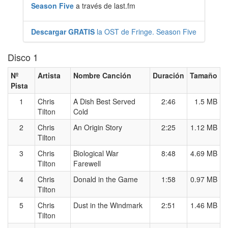
Season Five
a través de last.fm
Descargar GRATIS
la OST de Fringe. Season Five
Disco 1
Nº
Artista
Nombre Canción
Duración
Tamaño
Pista
1
Chris
A Dish Best Served
2:46
1.5 MB
Tilton
Cold
2
Chris
An Origin Story
2:25
1.12 MB
Tilton
3
Chris
Biological War
8:48
4.69 MB
Tilton
Farewell
4
Chris
Donald in the Game
1:58
0.97 MB
Tilton
5
Chris
Dust in the Windmark
2:51
1.46 MB
Tilton