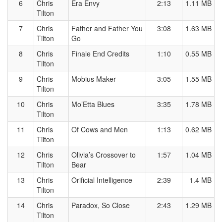
6
Chris
Era Envy
2:13
1.11 MB
Tilton
7
Chris
Father and Father You
3:08
1.63 MB
Tilton
Go
8
Chris
Finale End Credits
1:10
0.55 MB
Tilton
9
Chris
Mobius Maker
3:05
1.55 MB
Tilton
10
Chris
Mo’Etta Blues
3:35
1.78 MB
Tilton
11
Chris
Of Cows and Men
1:13
0.62 MB
Tilton
12
Chris
Olivia’s Crossover to
1:57
1.04 MB
Tilton
Bear
13
Chris
Orificial Intelligence
2:39
1.4 MB
Tilton
14
Chris
Paradox, So Close
2:43
1.29 MB
Tilton