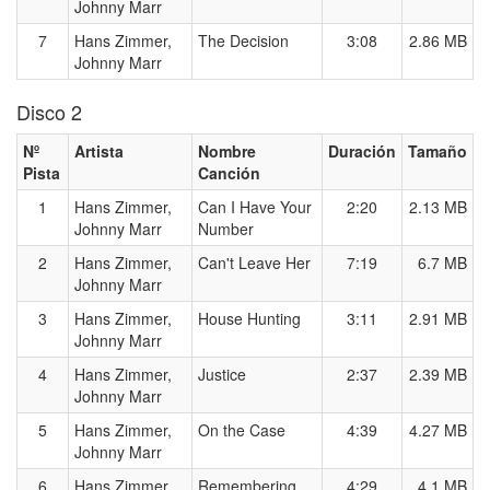
Johnny Marr
7
Hans Zimmer,
The Decision
3:08
2.86 MB
Johnny Marr
Disco 2
Nº
Artista
Nombre
Duración
Tamaño
Pista
Canción
1
Hans Zimmer,
Can I Have Your
2:20
2.13 MB
Johnny Marr
Number
2
Hans Zimmer,
Can't Leave Her
7:19
6.7 MB
Johnny Marr
3
Hans Zimmer,
House Hunting
3:11
2.91 MB
Johnny Marr
4
Hans Zimmer,
Justice
2:37
2.39 MB
Johnny Marr
5
Hans Zimmer,
On the Case
4:39
4.27 MB
Johnny Marr
6
Hans Zimmer,
Remembering
4:29
4.1 MB