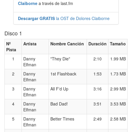
Claiborne
a través de last.fm
Descargar GRATIS
la OST de Dolores Claiborne
Disco 1
Nº
Artista
Nombre Canción
Duración
Tamaño
Pista
1
Danny
"They Die"
2:10
1.99 MB
Elfman
2
Danny
1st Flashback
1:53
1.73 MB
Elfman
3
Danny
All F'd Up
3:16
2.99 MB
Elfman
4
Danny
Bad Dad!
3:51
3.53 MB
Elfman
5
Danny
Better Times
2:49
2.58 MB
Elfman