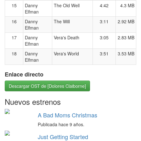
15
Danny
The Old Well
4:42
4.3 MB
Elfman
16
Danny
The Will
3:11
2.92 MB
Elfman
17
Danny
Vera's Death
3:05
2.83 MB
Elfman
18
Danny
Vera's World
3:51
3.53 MB
Elfman
Enlace directo
Descargar OST de [Dolores Claiborne]
Nuevos estrenos
A Bad Moms Christmas
Publicada hace 9 años.
Just Getting Started