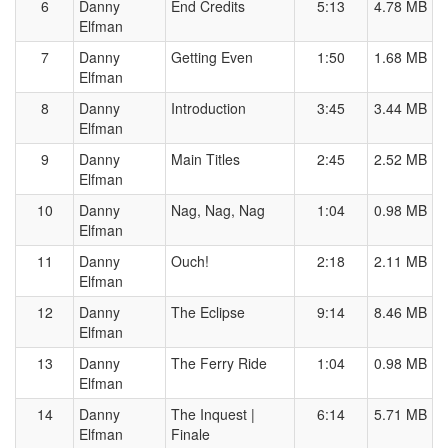
6
Danny
End Credits
5:13
4.78 MB
Elfman
7
Danny
Getting Even
1:50
1.68 MB
Elfman
8
Danny
Introduction
3:45
3.44 MB
Elfman
9
Danny
Main Titles
2:45
2.52 MB
Elfman
10
Danny
Nag, Nag, Nag
1:04
0.98 MB
Elfman
11
Danny
Ouch!
2:18
2.11 MB
Elfman
12
Danny
The Eclipse
9:14
8.46 MB
Elfman
13
Danny
The Ferry Ride
1:04
0.98 MB
Elfman
14
Danny
The Inquest |
6:14
5.71 MB
Elfman
Finale