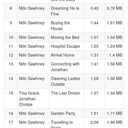
8
Nitin Sawhney
Dreaming He Is
0:49
0.76 MB
Fine
9
Nitin Sawhney
Buying the
1:44
1.61 MB
House
10
Nitin Sawhney
Moving the Bed
1:07
1.04 MB
11
Nitin Sawhney
Hospital Escape
1:20
1.24 MB
12
Nitin Sawhney
Arrival Home
1:31
1.4 MB
13
Nitin Sawhney
Connecting with
1:41
1.56 MB
Jonathan
14
Nitin Sawhney
Cleaning Ladies
1:28
1.36 MB
Outside
15
Tina Grace,
The Last Dream
1:27
1.34 MB
Jonathan
Christie
16
Nitin Sawhney
Garden Party
1:51
1.71 MB
17
Nitin Sawhney
Travelling to
2:08
1.96 MB
Spain