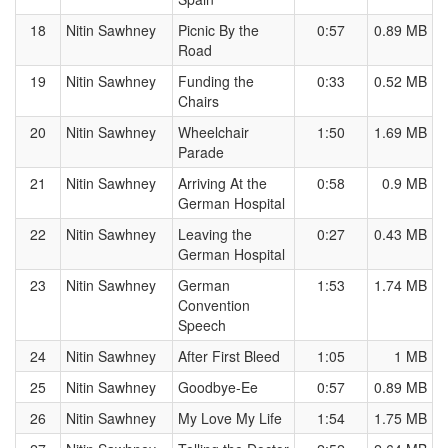
18
Nitin Sawhney
Picnic By the
0:57
0.89 MB
Road
19
Nitin Sawhney
Funding the
0:33
0.52 MB
Chairs
20
Nitin Sawhney
Wheelchair
1:50
1.69 MB
Parade
21
Nitin Sawhney
Arriving At the
0:58
0.9 MB
German Hospital
22
Nitin Sawhney
Leaving the
0:27
0.43 MB
German Hospital
23
Nitin Sawhney
German
1:53
1.74 MB
Convention
Speech
24
Nitin Sawhney
After First Bleed
1:05
1 MB
25
Nitin Sawhney
Goodbye-Ee
0:57
0.89 MB
26
Nitin Sawhney
My Love My Life
1:54
1.75 MB