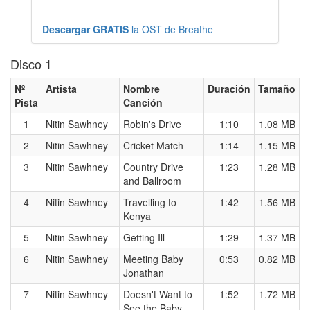
Descargar GRATIS
la OST de Breathe
Disco 1
Nº
Artista
Nombre
Duración
Tamaño
Pista
Canción
1
Nitin Sawhney
Robin's Drive
1:10
1.08 MB
2
Nitin Sawhney
Cricket Match
1:14
1.15 MB
3
Nitin Sawhney
Country Drive
1:23
1.28 MB
and Ballroom
4
Nitin Sawhney
Travelling to
1:42
1.56 MB
Kenya
5
Nitin Sawhney
Getting Ill
1:29
1.37 MB
6
Nitin Sawhney
Meeting Baby
0:53
0.82 MB
Jonathan
7
Nitin Sawhney
Doesn't Want to
1:52
1.72 MB
See the Baby