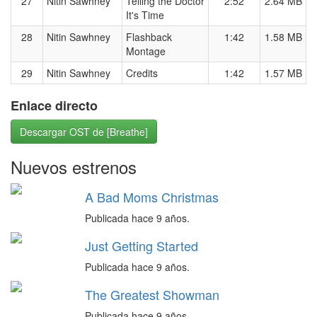
27
Nitin Sawhney
Telling the Doctor
2:52
2.64 MB
It's Time
28
Nitin Sawhney
Flashback
1:42
1.58 MB
Montage
29
Nitin Sawhney
Credits
1:42
1.57 MB
Enlace directo
Descargar OST de [Breathe]
Nuevos estrenos
A Bad Moms Christmas
Publicada hace 9 años.
Just Getting Started
Publicada hace 9 años.
The Greatest Showman
Publicada hace 9 años.