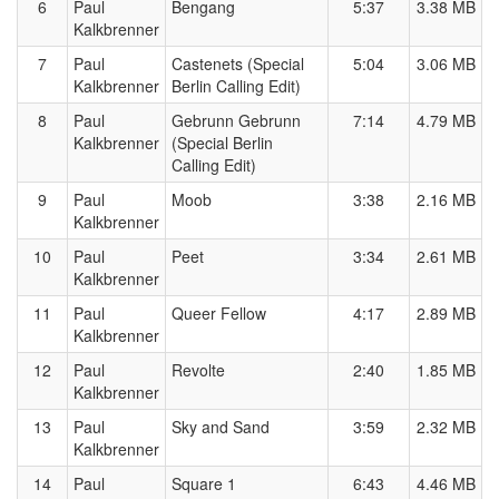
6
Paul
Bengang
5:37
3.38 MB
Kalkbrenner
7
Paul
Castenets (Special
5:04
3.06 MB
Kalkbrenner
Berlin Calling Edit)
8
Paul
Gebrunn Gebrunn
7:14
4.79 MB
Kalkbrenner
(Special Berlin
Calling Edit)
9
Paul
Moob
3:38
2.16 MB
Kalkbrenner
10
Paul
Peet
3:34
2.61 MB
Kalkbrenner
11
Paul
Queer Fellow
4:17
2.89 MB
Kalkbrenner
12
Paul
Revolte
2:40
1.85 MB
Kalkbrenner
13
Paul
Sky and Sand
3:59
2.32 MB
Kalkbrenner
14
Paul
Square 1
6:43
4.46 MB