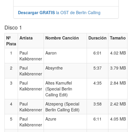
Descargar GRATIS
la OST de Berlin Calling
Disco 1
Nº
Artista
Nombre Canción
Duración
Tamaño
Pista
1
Paul
Aaron
6:01
4.02 MB
Kalkbrenner
2
Paul
Absynthe
5:37
3.79 MB
Kalkbrenner
3
Paul
Altes Kamuffel
4:35
2.84 MB
Kalkbrenner
(Special Berlin
Calling Edit)
4
Paul
Atzepeng (Special
3:58
2.42 MB
Kalkbrenner
Berlin Calling Edit)
5
Paul
Azure
6:11
4.05 MB
Kalkbrenner