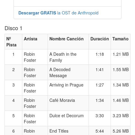
Descargar GRATIS
la OST de Anthropoid
Disco 1
Nº
Artista
Nombre Canción
Duración
Tamaño
Pista
1
Robin
A Death in the
1:18
1.21 MB
Foster
Family
2
Robin
A Decoded
1:41
1.55 MB
Foster
Message
3
Robin
Arriving in Prague
1:27
1.34 MB
Foster
4
Robin
Café Moravia
1:34
1.46 MB
Foster
5
Robin
Dulce et Decorum
3:30
3.23 MB
Foster
6
Robin
End Titles
5:44
5.26 MB