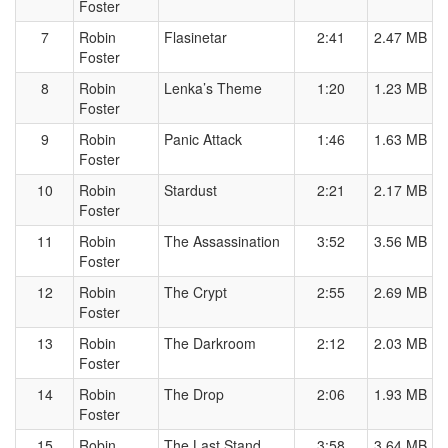
Foster
7
Robin
Flasinetar
2:41
2.47 MB
Foster
8
Robin
Lenka’s Theme
1:20
1.23 MB
Foster
9
Robin
Panic Attack
1:46
1.63 MB
Foster
10
Robin
Stardust
2:21
2.17 MB
Foster
11
Robin
The Assassination
3:52
3.56 MB
Foster
12
Robin
The Crypt
2:55
2.69 MB
Foster
13
Robin
The Darkroom
2:12
2.03 MB
Foster
14
Robin
The Drop
2:06
1.93 MB
Foster
15
Robin
The Last Stand
3:58
3.64 MB